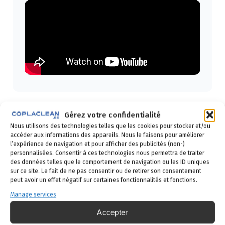
Gérez votre confidentialité
Nous utilisons des technologies telles que les cookies pour stocker et/ou
Désinfection après décès : nettoyage
accéder aux informations des appareils. Nous le faisons pour améliorer
professionnel
l’expérience de navigation et pour afficher des publicités (non-)
personnalisées. Consentir à ces technologies nous permettra de traiter
Intervention de nettoyage et désinfection suite à
des données telles que le comportement de navigation ou les ID uniques
sur ce site. Le fait de ne pas consentir ou de retirer son consentement
décès. Traitement des bactéries pathogènes et
peut avoir un effet négatif sur certaines fonctionnalités et fonctions.
staphylocoques dorés. Protocole complet de
stérilisation pour restaurer l’espace.
Manage services
Accepter