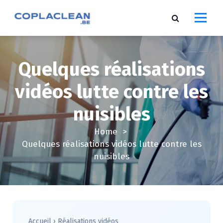
S
k
i
p
t
Quelques réalisations
o
c
vidéos lutte contre les
o
n
nuisibles
t
e
Home
>
n
Quelques réalisations vidéos lutte contre les
t
nuisibles
Accueil
›
Réalisations vidéos