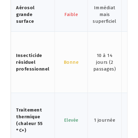
Aérosol
Immédiat
grande
Faible
mais
No
surface
superficiel
Insecticide
10 à 14
résiduel
Bonne
jours (2
Part
professionnel
passages)
Traitement
thermique
Elevée
1 journée
Ou
(chaleur 55
°C+)