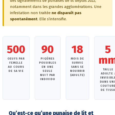
des signalements de punaises de lit depuis 2022,
notamment dans les grandes agglomérations. Une
infestation non traitée
ne disparaît pas
spontanément
. Elle s’intensifie.
500
90
18
5
m
OEUFS PAR
PIQÛRES
MOIS DE
FEMELLE
POSSIBLES
SURVIE
AU COURS
EN UNE
SANS SE
TAILLE
DE SA VIE
SEULE
NOURRIR
ADULTE 
NUIT PAR
(ADULTE)
INVISIBL
INDIVIDU
DANS UN
COUTUR
DE TISS
Qu’est-ce qu’une punaise de lit et