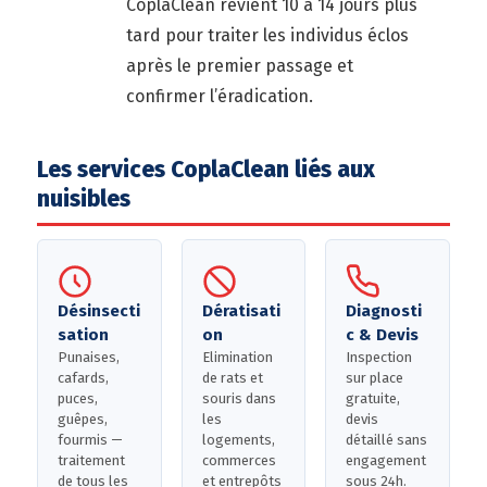
CoplaClean revient 10 à 14 jours plus
tard pour traiter les individus éclos
après le premier passage et
confirmer l’éradication.
Les services CoplaClean liés aux
nuisibles
Désinsecti
Dératisati
Diagnosti
sation
on
c & Devis
Punaises,
Elimination
Inspection
cafards,
de rats et
sur place
puces,
souris dans
gratuite,
guêpes,
les
devis
fourmis —
logements,
détaillé sans
traitement
commerces
engagement
de tous les
et entrepôts
sous 24h.