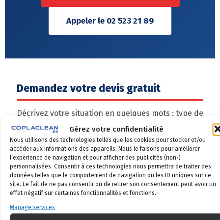
Appeler le 02 523 21 89
Demandez votre devis gratuit
Décrivez votre situation en quelques mots : type de
logement, superficie approximative, signes
Gérez votre confidentialité
observés. Un technicien CoplaClean vous répond
Nous utilisons des technologies telles que les cookies pour stocker et/ou
accéder aux informations des appareils. Nous le faisons pour améliorer
sous 24 heures ouvrables et vous propose un
l’expérience de navigation et pour afficher des publicités (non-)
diagnostic sur place sans engagement.
personnalisées. Consentir à ces technologies nous permettra de traiter des
données telles que le comportement de navigation ou les ID uniques sur ce
site. Le fait de ne pas consentir ou de retirer son consentement peut avoir un
Prénom
effet négatif sur certaines fonctionnalités et fonctions.
Manage services