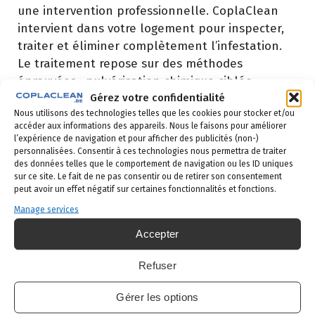
une intervention professionnelle. CoplaClean
intervient dans votre logement pour inspecter,
traiter et éliminer complètement l’infestation.
Le traitement repose sur des méthodes
éprouvées : pulvérisation chimique ciblée,
Gérez votre confidentialité
application thermique et suivi post-traitement.
Nous utilisons des technologies telles que les cookies pour stocker et/ou
L’élimination des punaises de lit demande de la
accéder aux informations des appareils. Nous le faisons pour améliorer
rigueur et de l’expertise pour éviter la
l’expérience de navigation et pour afficher des publicités (non-)
propagation.
personnalisées. Consentir à ces technologies nous permettra de traiter
des données telles que le comportement de navigation ou les ID uniques
Traitement
sur ce site. Le fait de ne pas consentir ou de retirer son consentement
peut avoir un effet négatif sur certaines fonctionnalités et fonctions.
professionnel des
Manage services
punaises de lit : ce que
Accepter
fait CoplaClean dans
Refuser
votre logement
Gérer les options