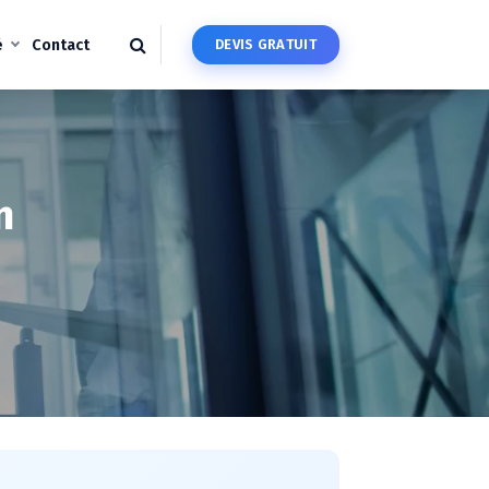
é
Contact
D
E
V
I
S
G
R
A
T
U
I
T
n