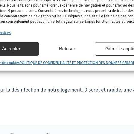
y Catherine est un entrepreneur sympa qui vous conseillera 
ils. Nous le faisons pour améliorer l’expérience de navigation et pour afficher des
t type. Je recommande fortement. »
 (non-) personnalisées. Consentir à ces technologies nous permettra de traiter d
 le comportement de navigation ou les ID uniques sur ce site. Le fait de ne pas con
 son consentement peut avoir un effet négatif sur certaines fonctionnalités et fonct
rvices
e qui connaît bien son métier et qui fait du travail soigné da
Accepter
Refuser
Gérer les opt
 qui ont des problèmes de nuisibles. »
e de cookies
POLITIQUE DE CONFIDENTIALITÉ ET PROTECTION DES DONNÉES PERSO
r la désinfection de notre logement. Discret et rapide, une a