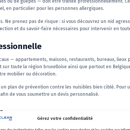
es ou de guêpes — doit être traitée professionnellement. Ce
, en particulier pour les personnes allergiques.
s. Ne prenez pas de risque : si vous découvrez un nid agres
ion et du savoir-faire nécessaires pour intervenir en toute
essionnelle
ocaux — appartements, maisons, restaurants, bureaux, lieux 
sur toute la région bruxelloise ainsi que partout en Belgiqu
tre mobilier ou décoration.
r un plan de prévention contre les nuisibles bien ciblé. Pour
 afin de vous soumettre un devis personnalisé.
s
Gérez votre confidentialité
sons des technologies telles que les cookies pour stocker et/ou accéder aux infor