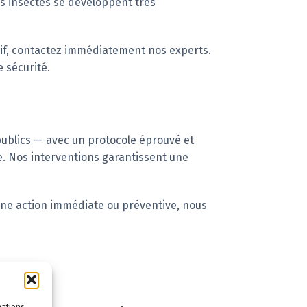
s insectes se développent très
sif, contactez immédiatement nos experts.
 sécurité.
publics — avec un protocole éprouvé et
e. Nos interventions garantissent une
 une action immédiate ou préventive, nous
mations