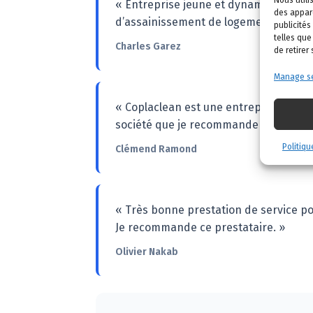
« Entreprise jeune et dynamique. Dav
des appare
d’assainissement de logements de tou
publicités
telles que
Charles Garez
de retirer
Manage se
« Coplaclean est une entreprise sérieus
société que je recommande à tous ceux
Politiqu
Clémend Ramond
« Très bonne prestation de service pou
Je recommande ce prestataire. »
Olivier Nakab