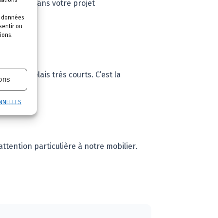
au mieux dans votre projet
es données
sentir ou
ions.
ns des délais très courts. C’est la
ions
NNELLES
ttention particulière à notre mobilier.