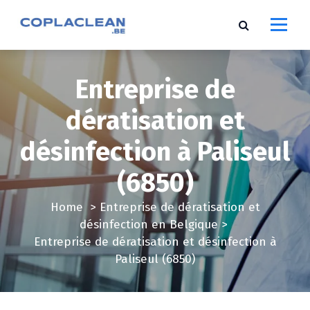
S
k
i
p
t
Entreprise de
o
c
dératisation et
o
désinfection à Paliseul
n
t
(6850)
e
n
Home
>
Entreprise de dératisation et
t
désinfection en Belgique
>
Entreprise de dératisation et désinfection à
Paliseul (6850)