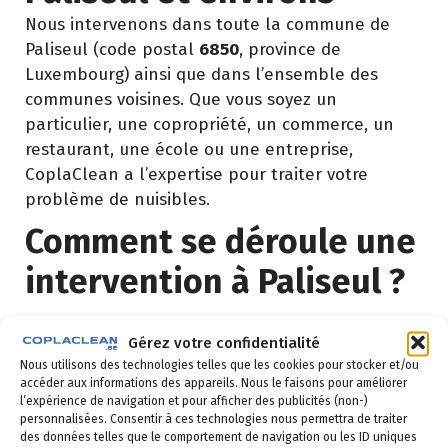
Nous intervenons dans toute la commune de
Paliseul (code postal
6850
, province de
Luxembourg) ainsi que dans l’ensemble des
communes voisines. Que vous soyez un
particulier, une copropriété, un commerce, un
restaurant, une école ou une entreprise,
CoplaClean a l’expertise pour traiter votre
problème de nuisibles.
Comment se déroule une
intervention à Paliseul ?
Demande de devis
: vous remplissez le
Gérez votre confidentialité
formulaire ci-dessous ou vous nous appelez au
Nous utilisons des technologies telles que les cookies pour stocker et/ou
02 523 21 89. Réponse sous 24h.
accéder aux informations des appareils. Nous le faisons pour améliorer
l’expérience de navigation et pour afficher des publicités (non-)
Diagnostic gratuit
: notre technicien vient
personnalisées. Consentir à ces technologies nous permettra de traiter
des données telles que le comportement de navigation ou les ID uniques
identifier la nuisance et son origine.