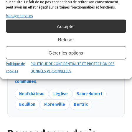
sur ce site. Le fait de ne pas consentir ou de retirer son consentement
peut avoir un effet négatif sur certaines fonctionnalités et fonctions.
Intervention ciblée
: traitement adapté,
Manage services
produits certifiés, sécurité maximale, discrétion
garantie.
Accepter
Suivi et garantie
: visite de contrôle et garantie
Refuser
de résultat.
Gérer les options
Politique de
POLITIQUE DE CONFIDENTIALITÉ ET PROTECTION DES
Nous intervenons aussi près de Paliseul
cookies
DONNÉES PERSONNELLES
Mêmes équipes, mêmes délais — voir
toutes nos
communes
.
Neufchâteau
Léglise
Saint-Hubert
Bouillon
Florenville
Bertrix