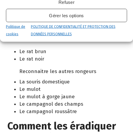
Refuser
étages supérieurs des bâtiments, tandis que les
autres occupent le sous-sol et abord des
Gérer les options
bâtiments. Pour reconnaître les différentes
Politique de
POLITIQUE DE CONFIDENTIALITÉ ET PROTECTION DES
espèces accédez à nos fiches :
cookies
DONNÉES PERSONNELLES
Reconnaitre les rats
Le rat brun
Le rat noir
Reconnaitre les autres rongeurs
La souris domestique
Le mulot
Le mulot à gorge jaune
Le campagnol des champs
Le campagnol roussâtre
Comment les éradiquer