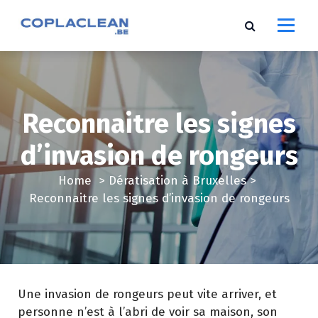
S
k
i
p
t
o
c
Reconnaitre les signes
o
d’invasion de rongeurs
n
t
Home
>
Dératisation à Bruxelles
>
e
Reconnaitre les signes d’invasion de rongeurs
n
t
Une invasion de rongeurs peut vite arriver, et
personne n’est à l’abri de voir sa maison, son