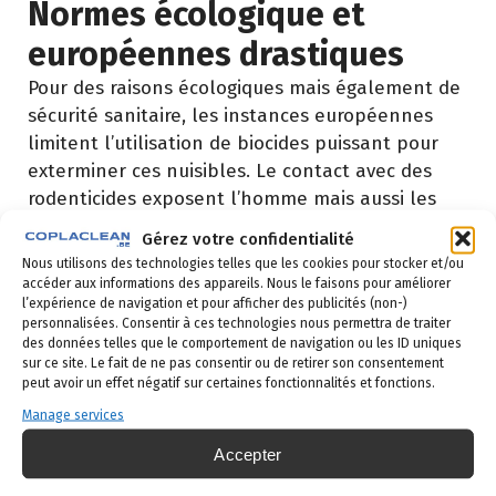
Normes écologique et
européennes drastiques
Pour des raisons écologiques mais également de
sécurité sanitaire, les instances européennes
limitent l’utilisation de biocides puissant pour
exterminer ces nuisibles. Le contact avec des
rodenticides exposent l’homme mais aussi les
animaux domestiques à des effets dangereux
Gérez votre confidentialité
pour la santé comme des cancers ou problème
Nous utilisons des technologies telles que les cookies pour stocker et/ou
de fertilité. Avec ces normes, les produits sont
accéder aux informations des appareils. Nous le faisons pour améliorer
l’expérience de navigation et pour afficher des publicités (non-)
moins efficaces pour se débarrasser des rats
personnalisées. Consentir à ces technologies nous permettra de traiter
mais l’Europe souhaite augmenter la prévention
des données telles que le comportement de navigation ou les ID uniques
que le traitement.
sur ce site. Le fait de ne pas consentir ou de retirer son consentement
peut avoir un effet négatif sur certaines fonctionnalités et fonctions.
Espèces de rongeurs en
Manage services
Belgique ?
Accepter
Selon l’espèce, certains rongeurs vivent dans les