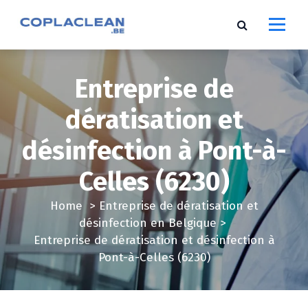
S
k
i
p
t
Entreprise de
o
c
dératisation et
o
désinfection à Pont-à-
n
t
Celles (6230)
e
n
Home
>
Entreprise de dératisation et
t
désinfection en Belgique
>
Entreprise de dératisation et désinfection à
Pont-à-Celles (6230)