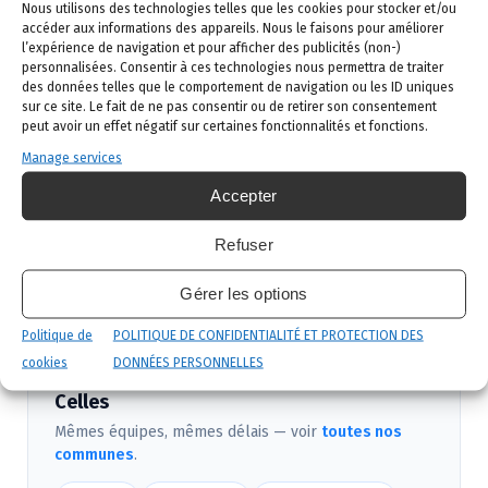
Demande de devis
: vous remplissez le
Nous utilisons des technologies telles que les cookies pour stocker et/ou
accéder aux informations des appareils. Nous le faisons pour améliorer
formulaire ci-dessous ou vous nous appelez au
l’expérience de navigation et pour afficher des publicités (non-)
02 523 21 89. Réponse sous 24h.
personnalisées. Consentir à ces technologies nous permettra de traiter
des données telles que le comportement de navigation ou les ID uniques
Diagnostic gratuit
: notre technicien vient
sur ce site. Le fait de ne pas consentir ou de retirer son consentement
identifier la nuisance et son origine.
peut avoir un effet négatif sur certaines fonctionnalités et fonctions.
Manage services
Intervention ciblée
: traitement adapté,
produits certifiés, sécurité maximale, discrétion
Accepter
garantie.
Refuser
Suivi et garantie
: visite de contrôle et garantie
de résultat.
Gérer les options
Politique de
POLITIQUE DE CONFIDENTIALITÉ ET PROTECTION DES
cookies
DONNÉES PERSONNELLES
Nous intervenons aussi près de Pont-à-
Celles
Mêmes équipes, mêmes délais — voir
toutes nos
communes
.