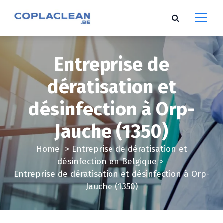
S
k
i
p
t
Entreprise de
o
c
dératisation et
o
désinfection à Orp-
n
t
Jauche (1350)
e
n
Home
>
Entreprise de dératisation et
t
désinfection en Belgique
>
Entreprise de dératisation et désinfection à Orp-
Jauche (1350)