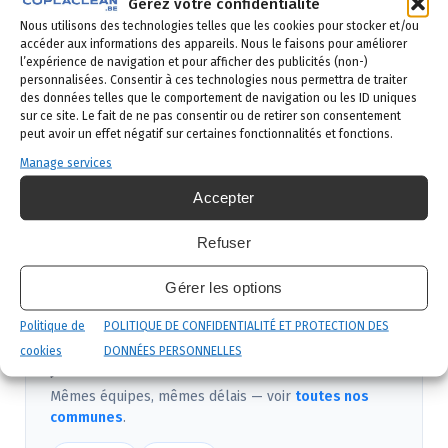
Demande de devis
: vous remplissez le
Gérez votre confidentialité
Nous utilisons des technologies telles que les cookies pour stocker et/ou
formulaire ci-dessous ou vous nous appelez au
accéder aux informations des appareils. Nous le faisons pour améliorer
02 523 21 89. Réponse sous 24h.
l’expérience de navigation et pour afficher des publicités (non-)
personnalisées. Consentir à ces technologies nous permettra de traiter
Diagnostic gratuit
: notre technicien vient
des données telles que le comportement de navigation ou les ID uniques
identifier la nuisance et son origine.
sur ce site. Le fait de ne pas consentir ou de retirer son consentement
peut avoir un effet négatif sur certaines fonctionnalités et fonctions.
Intervention ciblée
: traitement adapté,
Manage services
produits certifiés, sécurité maximale, discrétion
Accepter
garantie.
Suivi et garantie
: visite de contrôle et garantie
Refuser
de résultat.
Gérer les options
Politique de
POLITIQUE DE CONFIDENTIALITÉ ET PROTECTION DES
Nous intervenons aussi près de Orp-
cookies
DONNÉES PERSONNELLES
Jauche
Mêmes équipes, mêmes délais — voir
toutes nos
communes
.