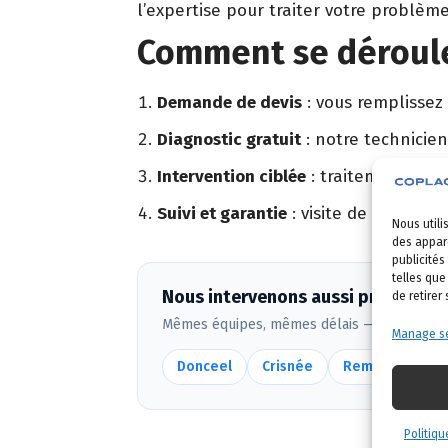
l’expertise pour traiter votre problème
Comment se déroule
Demande de devis
: vous remplissez
Diagnostic gratuit
: notre technicien
Intervention ciblée
: traitement adapt
Suivi et garantie
: visite de contrôle 
Nous utili
des appare
publicités
telles que
Nous intervenons aussi près de Or
de retirer
Mêmes équipes, mêmes délais — voir
toute
Manage se
Donceel
Crisnée
Remicourt
Politiqu