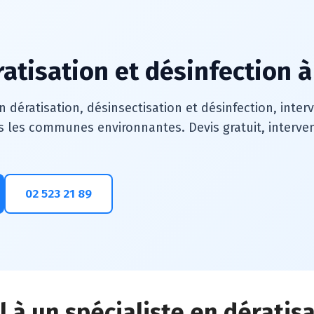
ratisation et désinfection à
n dératisation, désinsectisation et désinfection, inte
s les communes environnantes. Devis gratuit, intervent
02 523 21 89
 à un spécialiste en dératis