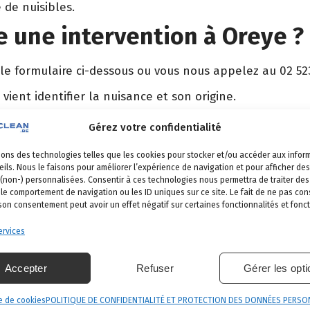
 de nuisibles.
 une intervention à Oreye ?
 le formulaire ci-dessous ou vous nous appelez au 02 52
 vient identifier la nuisance et son origine.
é, produits certifiés, sécurité maximale, discrétion gara
Gérez votre confidentialité
et garantie de résultat.
sons des technologies telles que les cookies pour stocker et/ou accéder aux infor
ils. Nous le faisons pour améliorer l’expérience de navigation et pour afficher des
 (non-) personnalisées. Consentir à ces technologies nous permettra de traiter d
 le comportement de navigation ou les ID uniques sur ce site. Le fait de ne pas con
eye
 son consentement peut avoir un effet négatif sur certaines fonctionnalités et fonct
s nos communes
.
rvices
Fexhe-le-Haut-Clocher
Awans
Flémalle
Accepter
Refuser
Gérer les opt
e de cookies
POLITIQUE DE CONFIDENTIALITÉ ET PROTECTION DES DONNÉES PERSO