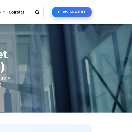
é
Contact
D
E
V
I
S
G
R
A
T
U
I
T
et
)
que
>
)