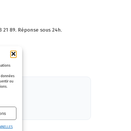
3 21 89. Réponse sous 24h.
ntie.
mations
es données
sentir ou
ions.
ions
NNELLES