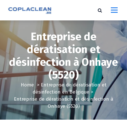
S
k
i
p
t
Entreprise de
o
c
dératisation et
o
désinfection à Onhaye
n
t
(5520)
e
n
Home
>
Entreprise de dératisation et
t
désinfection en Belgique
>
Entreprise de dératisation et désinfection à
Onhaye (5520)