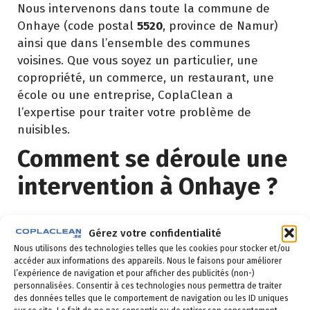
Nous intervenons dans toute la commune de
Onhaye (code postal
5520
, province de Namur)
ainsi que dans l’ensemble des communes
voisines. Que vous soyez un particulier, une
copropriété, un commerce, un restaurant, une
école ou une entreprise, CoplaClean a
l’expertise pour traiter votre problème de
nuisibles.
Comment se déroule une
intervention à Onhaye ?
Demande de devis
: vous remplissez le
Gérez votre confidentialité
formulaire ci-dessous ou vous nous appelez au
Nous utilisons des technologies telles que les cookies pour stocker et/ou
02 523 21 89. Réponse sous 24h.
accéder aux informations des appareils. Nous le faisons pour améliorer
l’expérience de navigation et pour afficher des publicités (non-)
Diagnostic gratuit
: notre technicien vient
personnalisées. Consentir à ces technologies nous permettra de traiter
identifier la nuisance et son origine.
des données telles que le comportement de navigation ou les ID uniques