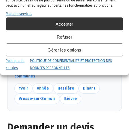
sur ce site. Le fait de ne pas consentir ou de retirer son consentement
Intervention ciblée
: traitement adapté,
peut avoir un effet négatif sur certaines fonctionnalités et fonctions.
produits certifiés, sécurité maximale, discrétion
Manage services
garantie.
Accepter
Suivi et garantie
: visite de contrôle et garantie
Refuser
de résultat.
Gérer les options
Politique de
POLITIQUE DE CONFIDENTIALITÉ ET PROTECTION DES
Nous intervenons aussi près de Onhaye
cookies
DONNÉES PERSONNELLES
Mêmes équipes, mêmes délais — voir
toutes nos
communes
.
Yvoir
Anhée
Hastière
Dinant
Vresse-sur-Semois
Bièvre
Demander un devis