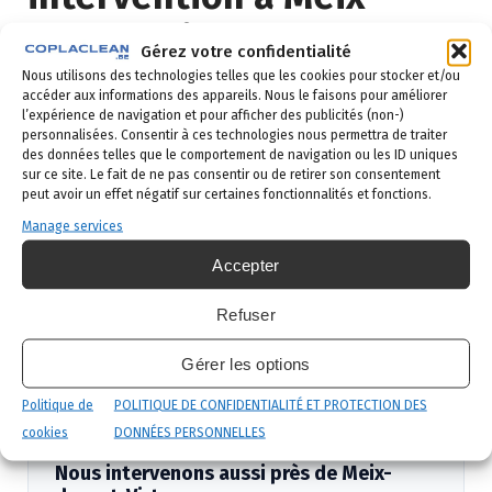
devant-Virton ?
Gérez votre confidentialité
Nous utilisons des technologies telles que les cookies pour stocker et/ou
Demande de devis
: vous remplissez le
accéder aux informations des appareils. Nous le faisons pour améliorer
l’expérience de navigation et pour afficher des publicités (non-)
formulaire ci-dessous ou vous nous appelez au
personnalisées. Consentir à ces technologies nous permettra de traiter
02 523 21 89. Réponse sous 24h.
des données telles que le comportement de navigation ou les ID uniques
sur ce site. Le fait de ne pas consentir ou de retirer son consentement
Diagnostic gratuit
: notre technicien vient
peut avoir un effet négatif sur certaines fonctionnalités et fonctions.
identifier la nuisance et son origine.
Manage services
Intervention ciblée
: traitement adapté,
Accepter
produits certifiés, sécurité maximale, discrétion
garantie.
Refuser
Suivi et garantie
: visite de contrôle et garantie
Gérer les options
de résultat.
Politique de
POLITIQUE DE CONFIDENTIALITÉ ET PROTECTION DES
cookies
DONNÉES PERSONNELLES
Nous intervenons aussi près de Meix-