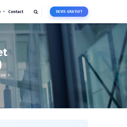
é
Contact
D
E
V
I
S
G
R
A
T
U
I
T
et
)
que
>
)