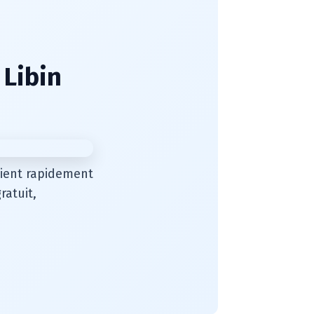
 Libin
rvient rapidement
atuit,