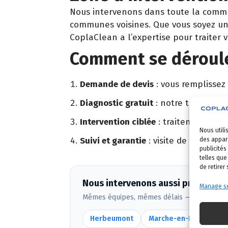
Nous intervenons dans toute la comm
communes voisines. Que vous soyez un 
CoplaClean a l’expertise pour traiter 
Comment se déroule 
Demande de devis
: vous remplissez
Diagnostic gratuit
: notre technicien
Intervention ciblée
: traitement adapt
Nous utili
Suivi et garantie
: visite de contrôle 
des appare
publicités
telles que
de retirer
Nous intervenons aussi près de Lib
Manage se
Mêmes équipes, mêmes délais — voir
toute
Herbeumont
Marche-en-Famenne