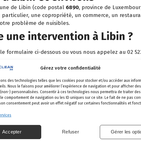
une de Libin (code postal
6890
, province de Luxembour
particulier, une copropriété, un commerce, un restaura
votre problème de nuisibles.
une intervention à Libin ?
 le formulaire ci-dessous ou vous nous appelez au 02 52
 vient identifier la nuisance et son origine.
Gérez votre confidentialité
é, produits certifiés, sécurité maximale, discrétion gara
sons des technologies telles que les cookies pour stocker et/ou accéder aux infor
et garantie de résultat.
ils. Nous le faisons pour améliorer l’expérience de navigation et pour afficher des
 (non-) personnalisées. Consentir à ces technologies nous permettra de traiter d
 le comportement de navigation ou les ID uniques sur ce site. Le fait de ne pas con
 son consentement peut avoir un effet négatif sur certaines fonctionnalités et fonct
in
rvices
s nos communes
.
Accepter
Refuser
Gérer les opt
Bertrix
Saint-Hubert
Wellin
Léglise