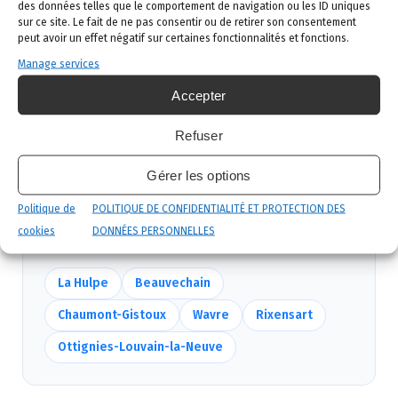
des données telles que le comportement de navigation ou les ID uniques
sur ce site. Le fait de ne pas consentir ou de retirer son consentement
Intervention ciblée
: traitement adapté,
peut avoir un effet négatif sur certaines fonctionnalités et fonctions.
produits certifiés, sécurité maximale, discrétion
Manage services
garantie.
Accepter
Suivi et garantie
: visite de contrôle et garantie
de résultat.
Refuser
Gérer les options
Nous intervenons aussi près de Incourt
Politique de
POLITIQUE DE CONFIDENTIALITÉ ET PROTECTION DES
Mêmes équipes, mêmes délais — voir
toutes nos
cookies
DONNÉES PERSONNELLES
communes
.
La Hulpe
Beauvechain
Chaumont-Gistoux
Wavre
Rixensart
Ottignies-Louvain-la-Neuve