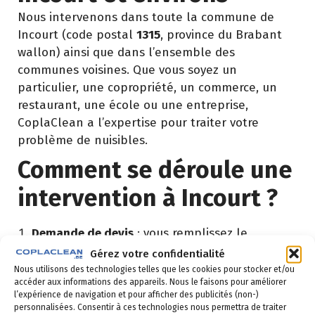
Nous intervenons dans toute la commune de
Incourt (code postal
1315
, province du Brabant
wallon) ainsi que dans l’ensemble des
communes voisines. Que vous soyez un
particulier, une copropriété, un commerce, un
restaurant, une école ou une entreprise,
CoplaClean a l’expertise pour traiter votre
problème de nuisibles.
Comment se déroule une
intervention à Incourt ?
Demande de devis
: vous remplissez le
formulaire ci-dessous ou vous nous appelez au
Gérez votre confidentialité
02 523 21 89. Réponse sous 24h.
Nous utilisons des technologies telles que les cookies pour stocker et/ou
accéder aux informations des appareils. Nous le faisons pour améliorer
Diagnostic gratuit
: notre technicien vient
l’expérience de navigation et pour afficher des publicités (non-)
personnalisées. Consentir à ces technologies nous permettra de traiter
identifier la nuisance et son origine.