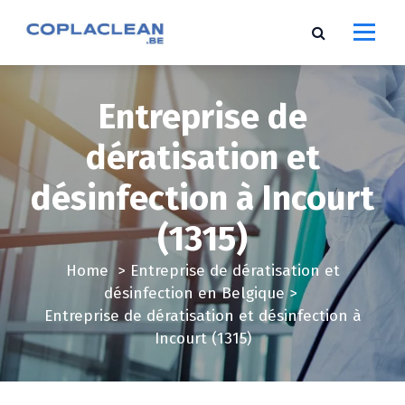
S
k
i
p
t
Entreprise de
o
c
dératisation et
o
désinfection à Incourt
n
t
(1315)
e
n
Home
>
Entreprise de dératisation et
t
désinfection en Belgique
>
Entreprise de dératisation et désinfection à
Incourt (1315)