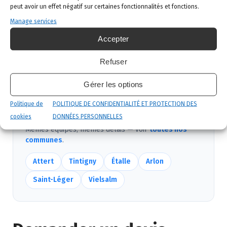
peut avoir un effet négatif sur certaines fonctionnalités et fonctions.
Intervention ciblée
: traitement adapté,
Manage services
produits certifiés, sécurité maximale, discrétion
Accepter
garantie.
Suivi et garantie
: visite de contrôle et garantie
Refuser
de résultat.
Gérer les options
Politique de
POLITIQUE DE CONFIDENTIALITÉ ET PROTECTION DES
Nous intervenons aussi près de Habay
cookies
DONNÉES PERSONNELLES
Mêmes équipes, mêmes délais — voir
toutes nos
communes
.
Attert
Tintigny
Étalle
Arlon
Saint-Léger
Vielsalm