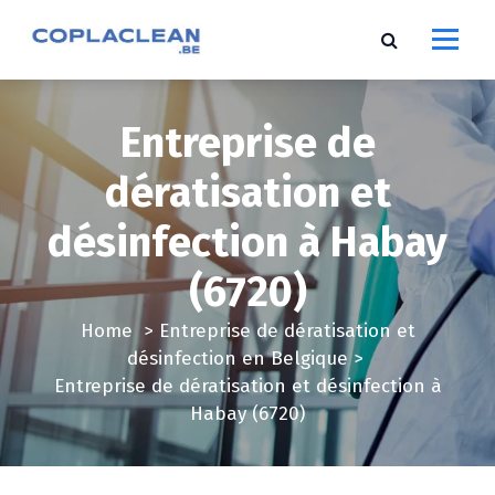
S
k
i
p
t
Entreprise de
o
c
dératisation et
o
désinfection à Habay
n
t
(6720)
e
n
Home
>
Entreprise de dératisation et
t
désinfection en Belgique
>
Entreprise de dératisation et désinfection à
Habay (6720)