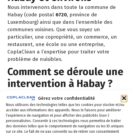
Nous intervenons dans toute la commune de
Habay (code postal
6720
, province de
Luxembourg) ainsi que dans l’ensemble des
communes voisines. Que vous soyez un
particulier, une copropriété, un commerce, un
restaurant, une école ou une entreprise,
CoplaClean a l’expertise pour traiter votre
problème de nuisibles.
Comment se déroule une
intervention à Habay ?
Demande de devis
Gérez votre confidentialité
: vous remplissez le
Nous utilisons des technologies telles que les cookies pour stocker et/ou
formulaire ci-dessous ou vous nous appelez au
accéder aux informations des appareils. Nous le faisons pour améliorer
02 523 21 89. Réponse sous 24h.
l’expérience de navigation et pour afficher des publicités (non-)
personnalisées. Consentir à ces technologies nous permettra de traiter
Diagnostic gratuit
: notre technicien vient
des données telles que le comportement de navigation ou les ID uniques
identifier la nuisance et son origine.
sur ce site. Le fait de ne pas consentir ou de retirer son consentement