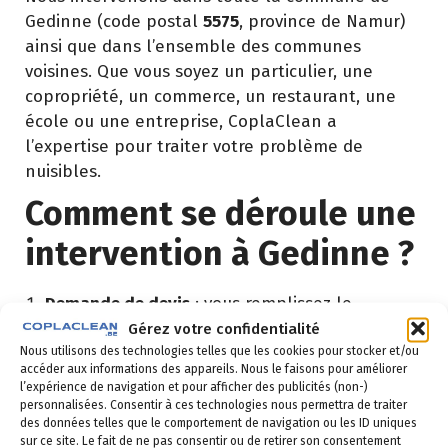
Gedinne (code postal
5575
, province de Namur)
ainsi que dans l’ensemble des communes
voisines. Que vous soyez un particulier, une
copropriété, un commerce, un restaurant, une
école ou une entreprise, CoplaClean a
l’expertise pour traiter votre problème de
nuisibles.
Comment se déroule une
intervention à Gedinne ?
Demande de devis
: vous remplissez le
formulaire ci-dessous ou vous nous appelez au
Gérez votre confidentialité
02 523 21 89. Réponse sous 24h.
Nous utilisons des technologies telles que les cookies pour stocker et/ou
accéder aux informations des appareils. Nous le faisons pour améliorer
l’expérience de navigation et pour afficher des publicités (non-)
Diagnostic gratuit
: notre technicien vient
personnalisées. Consentir à ces technologies nous permettra de traiter
identifier la nuisance et son origine.
des données telles que le comportement de navigation ou les ID uniques
sur ce site. Le fait de ne pas consentir ou de retirer son consentement