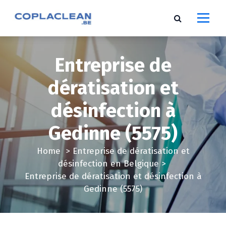
S
k
i
p
t
Entreprise de
o
c
dératisation et
o
désinfection à
n
t
Gedinne (5575)
e
n
Home
>
Entreprise de dératisation et
t
désinfection en Belgique
>
Entreprise de dératisation et désinfection à
Gedinne (5575)