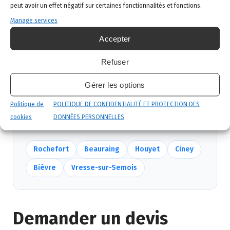
Intervention ciblée
: traitement adapté,
peut avoir un effet négatif sur certaines fonctionnalités et fonctions.
produits certifiés, sécurité maximale, discrétion
Manage services
garantie.
Accepter
Suivi et garantie
: visite de contrôle et garantie
de résultat.
Refuser
Gérer les options
Nous intervenons aussi près de Gedinne
Politique de
POLITIQUE DE CONFIDENTIALITÉ ET PROTECTION DES
Mêmes équipes, mêmes délais — voir
toutes nos
cookies
DONNÉES PERSONNELLES
communes
.
Rochefort
Beauraing
Houyet
Ciney
Bièvre
Vresse-sur-Semois
Demander un devis