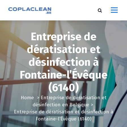
S
k
i
p
t
Entreprise de
o
c
dératisation et
o
désinfection à
n
t
Fontaine-l’Évêque
e
n
(6140)
t
Home
>
Entreprise de dératisation et
désinfection en Belgique
>
Entreprise de dératisation et désinfection à
Fontaine-l’Évêque (6140)