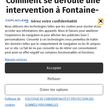
Comment se déroule une
intervention à Fontaine-
l’Évêque ?
Gérez votre confidentialité
Nous utilisons des technologies telles que les cookies pour stocker et/ou
accéder aux informations des appareils. Nous le faisons pour améliorer
Demande de devis
: vous remplissez le
l’expérience de navigation et pour afficher des publicités (non-)
formulaire ci-dessous ou vous nous appelez au
personnalisées. Consentir à ces technologies nous permettra de traiter
02 523 21 89. Réponse sous 24h.
des données telles que le comportement de navigation ou les ID uniques
sur ce site. Le fait de ne pas consentir ou de retirer son consentement
Diagnostic gratuit
: notre technicien vient
peut avoir un effet négatif sur certaines fonctionnalités et fonctions.
identifier la nuisance et son origine.
Manage services
Intervention ciblée
: traitement adapté,
Accepter
produits certifiés, sécurité maximale, discrétion
Refuser
garantie.
Suivi et garantie
: visite de contrôle et garantie
Gérer les options
de résultat.
Politique de
POLITIQUE DE CONFIDENTIALITÉ ET PROTECTION DES
cookies
DONNÉES PERSONNELLES