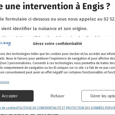
 une intervention à Engis ?
 le formulaire ci-dessous ou vous nous appelez au 02 52
 vient identifier la nuisance et son origine.
é, produits certifiés, sécurité maximale, discrétion gara
Gérez votre confidentialité
et garantie de résultat.
sons des technologies telles que les cookies pour stocker et/ou accéder aux infor
ils. Nous le faisons pour améliorer l’expérience de navigation et pour afficher des
 (non-) personnalisées. Consentir à ces technologies nous permettra de traiter d
 le comportement de navigation ou les ID uniques sur ce site. Le fait de ne pas con
gis
 son consentement peut avoir un effet négatif sur certaines fonctionnalités et fonct
s nos communes
.
rvices
râce-Hollogne
Juprelle
Wanze
Villers-le-Bouillet
Accepter
Refuser
Gérer les opt
e de cookies
POLITIQUE DE CONFIDENTIALITÉ ET PROTECTION DES DONNÉES PERSO
ratuit à Engis