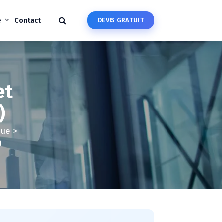
é
Contact
D
E
V
I
S
G
R
A
T
U
I
T
et
)
que
>
)