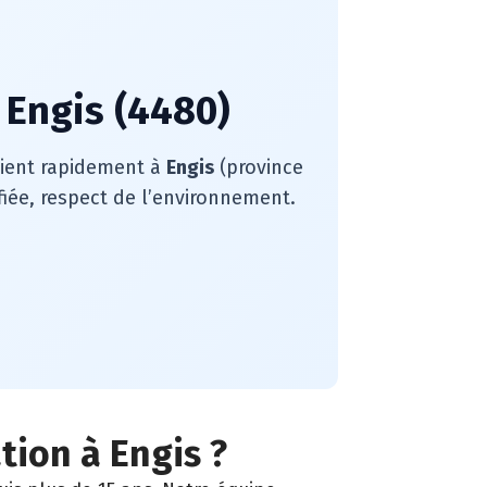
 Engis (4480)
rvient rapidement à
Engis
(province
fiée, respect de l’environnement.
tion à Engis ?