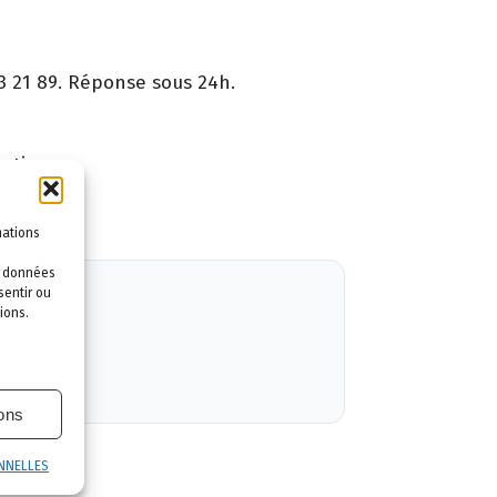
3 21 89. Réponse sous 24h.
ntie.
mations
es données
sentir ou
ions.
ions
NNELLES