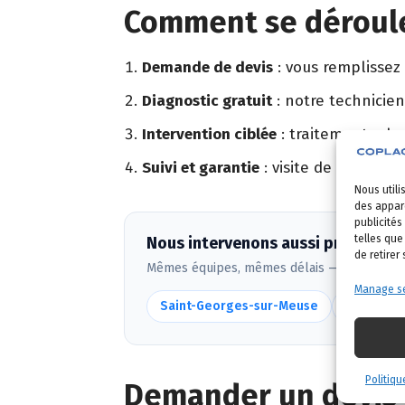
Comment se déroule
Demande de devis
: vous remplissez
Diagnostic gratuit
: notre technicien
Intervention ciblée
: traitement adapt
Suivi et garantie
: visite de contrôle 
Nous utili
des appare
publicités
telles que
Nous intervenons aussi près de En
de retirer
Mêmes équipes, mêmes délais — voir
toute
Manage se
Saint-Georges-sur-Meuse
Huy
G
Politiqu
Demander un devis g