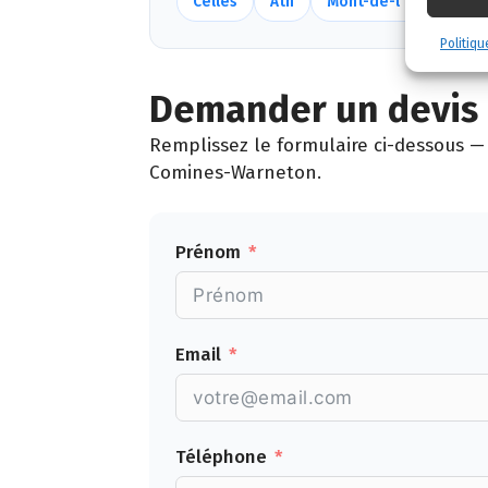
Celles
Ath
Mont-de-l'Enclus
Politiqu
Demander un devis 
Remplissez le formulaire ci-dessous — 
Comines-Warneton.
Prénom
Email
Téléphone