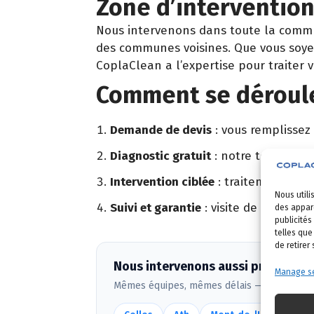
Zone d’interventio
Nous intervenons dans toute la com
des communes voisines. Que vous soyez
CoplaClean a l’expertise pour traiter 
Comment se déroule
Demande de devis
: vous remplissez
Diagnostic gratuit
: notre technicien
Intervention ciblée
: traitement adapt
Nous utili
Suivi et garantie
: visite de contrôle 
des appare
publicités
telles que
de retirer
Nous intervenons aussi près de C
Manage se
Mêmes équipes, mêmes délais — voir
toute