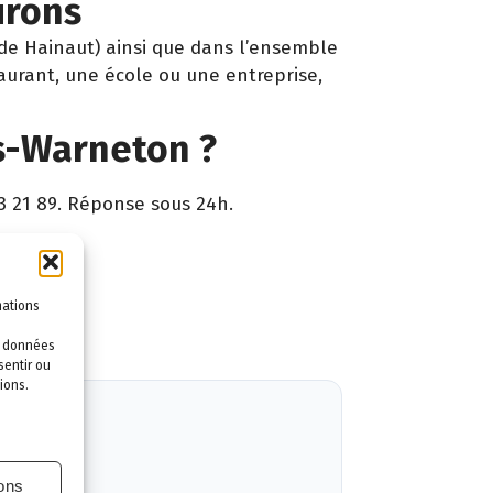
irons
 de Hainaut) ainsi que dans l’ensemble
aurant, une école ou une entreprise,
s-Warneton ?
3 21 89. Réponse sous 24h.
ntie.
mations
es données
sentir ou
ions.
ions