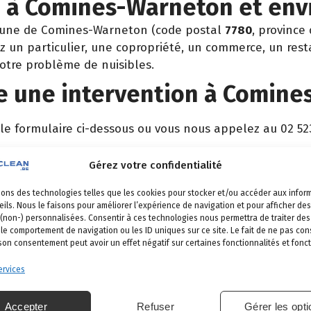
n à Comines-Warneton et env
mune de Comines-Warneton (code postal
7780
, province
 un particulier, une copropriété, un commerce, un rest
votre problème de nuisibles.
 une intervention à Comine
 le formulaire ci-dessous ou vous nous appelez au 02 52
 vient identifier la nuisance et son origine.
Gérez votre confidentialité
é, produits certifiés, sécurité maximale, discrétion gara
sons des technologies telles que les cookies pour stocker et/ou accéder aux infor
et garantie de résultat.
ils. Nous le faisons pour améliorer l’expérience de navigation et pour afficher des
 (non-) personnalisées. Consentir à ces technologies nous permettra de traiter d
 le comportement de navigation ou les ID uniques sur ce site. Le fait de ne pas con
 son consentement peut avoir un effet négatif sur certaines fonctionnalités et fonct
omines-Warneton
rvices
s nos communes
.
Accepter
Refuser
Gérer les opt