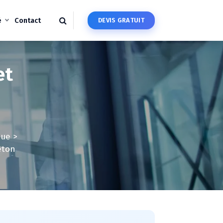
é
Contact
D
E
V
I
S
G
R
A
T
U
I
T
et
que
>
eton