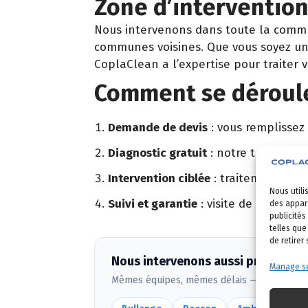
Zone d’interventio
Nous intervenons dans toute la com
communes voisines. Que vous soyez un 
CoplaClean a l’expertise pour traiter 
Comment se déroule
Demande de devis
: vous remplissez
Diagnostic gratuit
: notre technicien
Intervention ciblée
: traitement adapt
Nous utili
Suivi et garantie
: visite de contrôle 
des appare
publicités
telles que
de retirer
Nous intervenons aussi près de B
Manage se
Mêmes équipes, mêmes délais — voir
toute