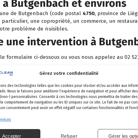
n à Butgenbach et environs
mune de Butgenbach (code postal
4750
, province de Liè
particulier, une copropriété, un commerce, un restaura
votre problème de nuisibles.
 une intervention à Butgen
 le formulaire ci-dessous ou vous nous appelez au 02 52
 vient identifier la nuisance et son origine.
Gérez votre confidentialité
é, produits certifiés, sécurité maximale, discrétion gara
sons des technologies telles que les cookies pour stocker et/ou accéder aux infor
et garantie de résultat.
ils. Nous le faisons pour améliorer l’expérience de navigation et pour afficher des
 (non-) personnalisées. Consentir à ces technologies nous permettra de traiter d
 le comportement de navigation ou les ID uniques sur ce site. Le fait de ne pas con
 son consentement peut avoir un effet négatif sur certaines fonctionnalités et fonct
utgenbach
rvices
s nos communes
.
Accepter
Refuser
Gérer les opt