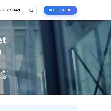
é
Contact
D
E
V
I
S
G
R
A
T
U
I
T
et
h
que
>
750)