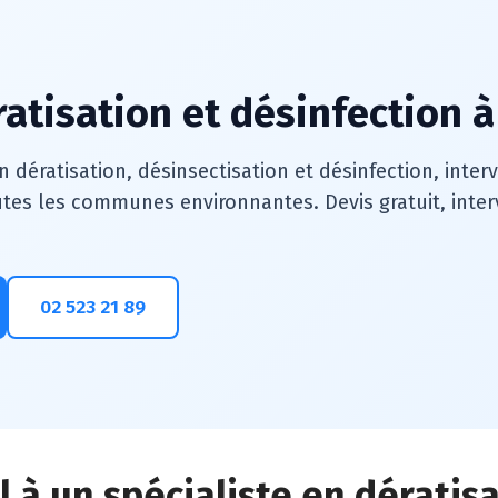
ratisation et désinfection 
n dératisation, désinsectisation et désinfection, inte
tes les communes environnantes. Devis gratuit, interv
02 523 21 89
l à un spécialiste en dératis