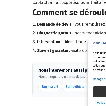
CoplaClean a l’expertise pour traiter 
Comment se déroule
Demande de devis
: vous remplissez
Diagnostic gratuit
: notre technicien
Intervention ciblée
: traitement adapt
Suivi et garantie
: visite de contrôle 
Nous utili
des appare
publicités
telles que
Nous intervenons aussi près de B
de retirer
Mêmes équipes, mêmes délais — voir
toute
Manage se
Bernissart
Saint-Ghislain
Colfon
Politiqu