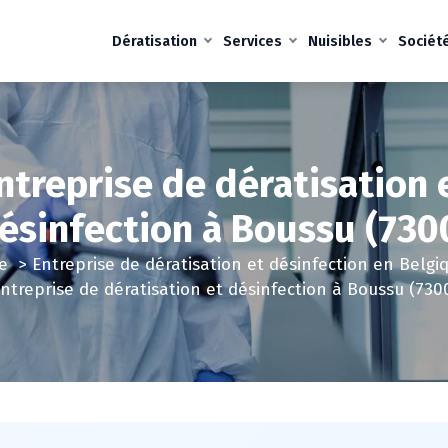
Dératisation
Services
Nuisibles
Sociét
ntreprise de dératisation 
ésinfection à Boussu (730
e
>
Entreprise de dératisation et désinfection en Belgi
ntreprise de dératisation et désinfection à Boussu (730