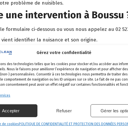
votre problème de nuisibles.
 une intervention à Boussu 
 le formulaire ci-dessous ou vous nous appelez au 02 52
 vient identifier la nuisance et son origine.
é, produits certifiés, sécurité maximale, discrétion gara
Gérez votre confidentialité
et garantie de résultat.
sons des technologies telles que les cookies pour stocker et/ou accéder aux infor
ils. Nous le faisons pour améliorer l’expérience de navigation et pour afficher des
 (non-) personnalisées. Consentir à ces technologies nous permettra de traiter d
 le comportement de navigation ou les ID uniques sur ce site. Le fait de ne pas con
oussu
 son consentement peut avoir un effet négatif sur certaines fonctionnalités et fonct
s nos communes
.
rvices
taine
Hensies
Dour
Quiévrain
Accepter
Refuser
Gérer les opt
e de cookies
POLITIQUE DE CONFIDENTIALITÉ ET PROTECTION DES DONNÉES PERSO