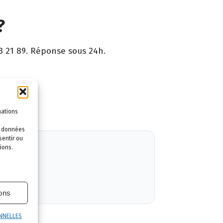
?
3 21 89. Réponse sous 24h.
ntie.
mations
es données
sentir ou
ions.
ions
NNELLES