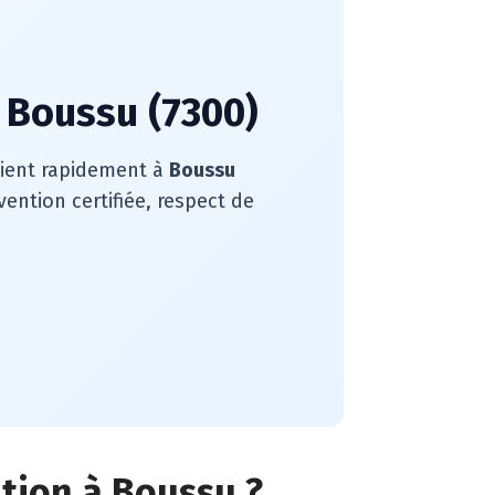
à Boussu (7300)
rvient rapidement à
Boussu
ention certifiée, respect de
ation à Boussu ?