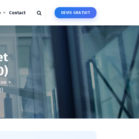
é
Contact
D
E
V
I
S
G
R
A
T
U
I
T
et
0)
que
>
0)