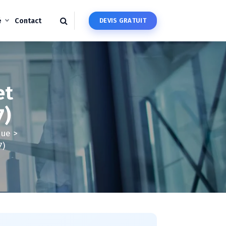
é
Contact
D
E
V
I
S
G
R
A
T
U
I
T
et
7)
que
>
7)