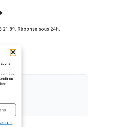
?
3 21 89. Réponse sous 24h.
ntie.
mations
es données
sentir ou
ions.
ions
NNELLES