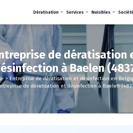
Dératisation
Services
Nuisibles
Sociét
ntreprise de dératisation 
ésinfection à Baelen (483
e
>
Entreprise de dératisation et désinfection en Belgi
ntreprise de dératisation et désinfection à Baelen (483