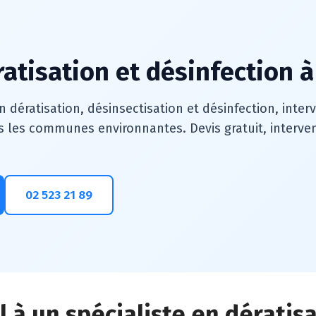
ratisation et désinfection à
n dératisation, désinsectisation et désinfection, inte
s les communes environnantes. Devis gratuit, intervent
02 523 21 89
 à un spécialiste en dératis