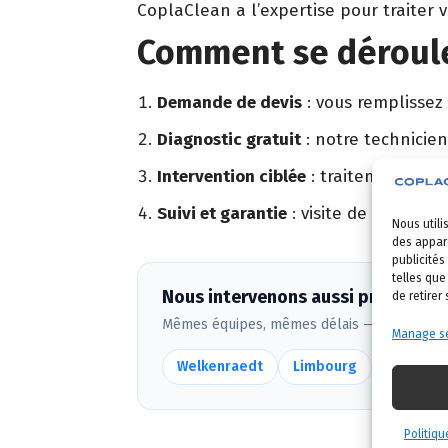
CoplaClean a l’expertise pour traiter 
Comment se déroule
Demande de devis
: vous remplissez
Diagnostic gratuit
: notre technicien
Intervention ciblée
: traitement adapt
Suivi et garantie
: visite de contrôle 
Nous utili
des appare
publicités
telles que
Nous intervenons aussi près de Ba
de retirer
Mêmes équipes, mêmes délais — voir
toute
Manage se
Welkenraedt
Limbourg
Jalhay
Politiqu