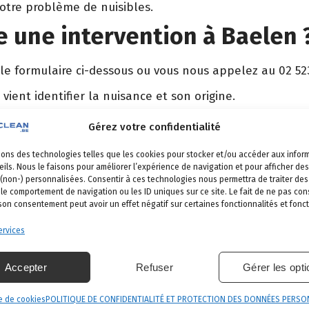
votre problème de nuisibles.
 une intervention à Baelen 
 le formulaire ci-dessous ou vous nous appelez au 02 52
 vient identifier la nuisance et son origine.
é, produits certifiés, sécurité maximale, discrétion gara
Gérez votre confidentialité
et garantie de résultat.
sons des technologies telles que les cookies pour stocker et/ou accéder aux infor
ils. Nous le faisons pour améliorer l’expérience de navigation et pour afficher des
 (non-) personnalisées. Consentir à ces technologies nous permettra de traiter d
 le comportement de navigation ou les ID uniques sur ce site. Le fait de ne pas con
elen
 son consentement peut avoir un effet négatif sur certaines fonctionnalités et fonct
s nos communes
.
rvices
Plombières
Dison
Pepinster
Accepter
Refuser
Gérer les opt
e de cookies
POLITIQUE DE CONFIDENTIALITÉ ET PROTECTION DES DONNÉES PERSO