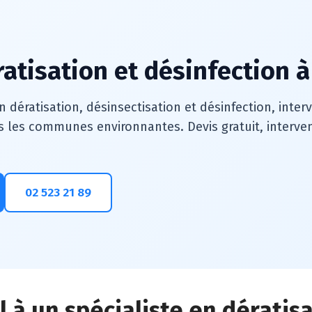
ratisation et désinfection à
n dératisation, désinsectisation et désinfection, inte
s les communes environnantes. Devis gratuit, intervent
02 523 21 89
 à un spécialiste en dératis