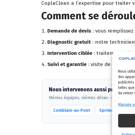
CoplaClean a l’expertise pour traiter 
Comment se déroule
Demande de devis
: vous remplissez
Diagnostic gratuit
: notre technicien
Intervention ciblée
: traitement adapt
Suivi et garantie
: visite de contrôle 
Nous utili
des appare
publicités
telles que
Nous intervenons aussi près de An
de retirer
Mêmes équipes, mêmes délais — voir
toute
Manage se
Comblain-au-Pont
Sprimont
Ham
Politiqu