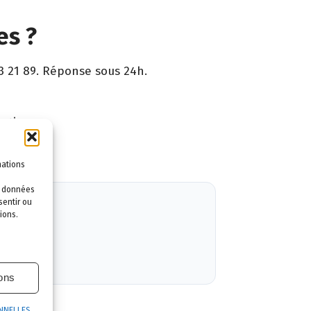
es ?
3 21 89. Réponse sous 24h.
ntie.
mations
es données
sentir ou
ions.
ions
NNELLES