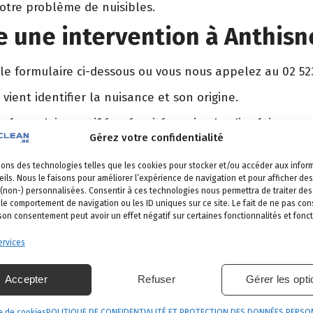
votre problème de nuisibles.
 une intervention à Anthisn
 le formulaire ci-dessous ou vous nous appelez au 02 52
 vient identifier la nuisance et son origine.
é, produits certifiés, sécurité maximale, discrétion gara
Gérez votre confidentialité
et garantie de résultat.
sons des technologies telles que les cookies pour stocker et/ou accéder aux infor
ils. Nous le faisons pour améliorer l’expérience de navigation et pour afficher des
 (non-) personnalisées. Consentir à ces technologies nous permettra de traiter d
 le comportement de navigation ou les ID uniques sur ce site. Le fait de ne pas con
thisnes
 son consentement peut avoir un effet négatif sur certaines fonctionnalités et fonct
s nos communes
.
rvices
oir
Ferrières
Esneux
Neupré
Accepter
Refuser
Gérer les opt
e de cookies
POLITIQUE DE CONFIDENTIALITÉ ET PROTECTION DES DONNÉES PERSO