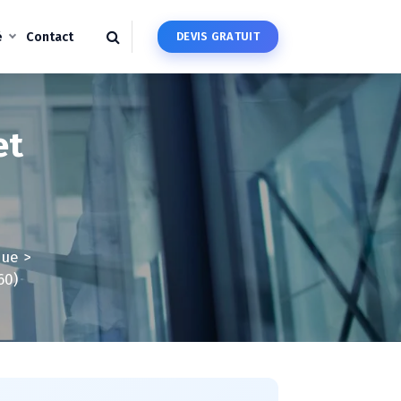
é
Contact
D
E
V
I
S
G
R
A
T
U
I
T
et
que
>
60)