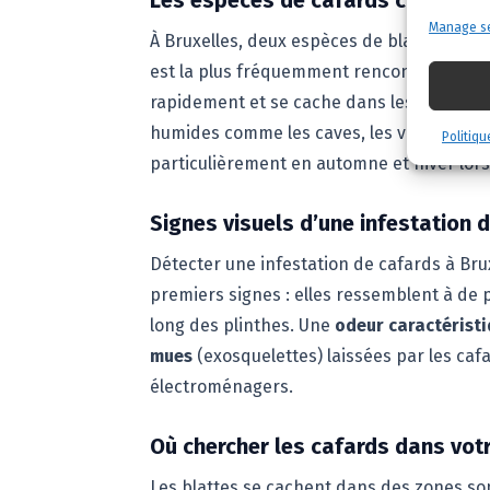
Les espèces de cafards courantes
Manage se
À Bruxelles, deux espèces de blattes domi
est la plus fréquemment rencontrée dans le
rapidement et se cache dans les fissures.
humides comme les caves, les vides sanita
Politiqu
particulièrement en automne et hiver lor
Signes visuels d’une infestation 
Détecter une infestation de cafards à Bru
premiers signes : elles ressemblent à de 
long des plinthes. Une
odeur caractérist
mues
(exosquelettes) laissées par les caf
électroménagers.
Où chercher les cafards dans vot
Les blattes se cachent dans des zones som