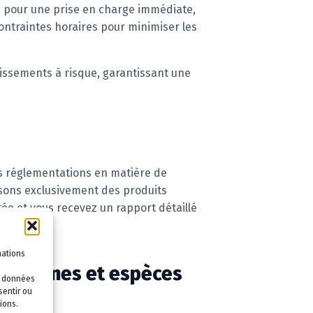
ié pour une prise en charge immédiate,
ntraintes horaires pour minimiser les
issements à risque, garantissant une
les réglementations en matière de
lisons exclusivement des produits
e et vous recevez un rapport détaillé
mations
s : signes et espèces
es données
sentir ou
ions.