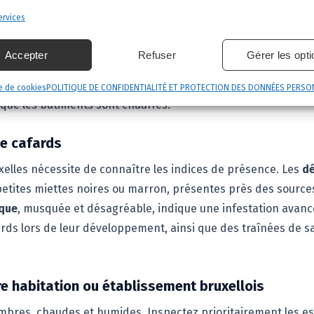
 à Bruxelles
rvices
nent les infestations domestiques et professionnelles. La
Bl
s cuisines, restaurants et immeubles collectifs. De petite tai
Accepter
Refuser
Gérer les opt
 La
Blatta orientalis
, ou blatte orientale, est plus grande (
ires et les canalisations. Ces deux espèces prospèrent dans 
e de cookies
POLITIQUE DE CONFIDENTIALITÉ ET PROTECTION DES DONNÉES PERSO
sque les bâtiments sont chauffés.
de cafards
xelles nécessite de connaître les indices de présence. Les
dé
petites miettes noires ou marron, présentes près des sources
ique
, musquée et désagréable, indique une infestation avan
ards lors de leur développement, ainsi que des traînées de sa
re habitation ou établissement bruxellois
bres, chaudes et humides. Inspectez prioritairement les esp