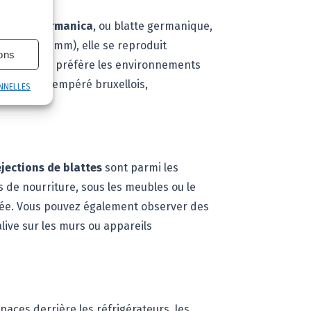
attella germanica
, ou blatte germanique,
lle (10-15 mm), elle se reproduit
ions
20-30 mm) et préfère les environnements
le climat tempéré bruxellois,
NNELLES
jections de blattes
sont parmi les
 de nourriture, sous les meubles ou le
cée. Vous pouvez également observer des
live sur les murs ou appareils
aces derrière les réfrigérateurs, les