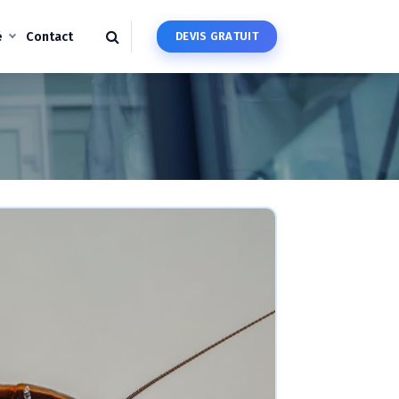
é
Contact
D
E
V
I
S
G
R
A
T
U
I
T