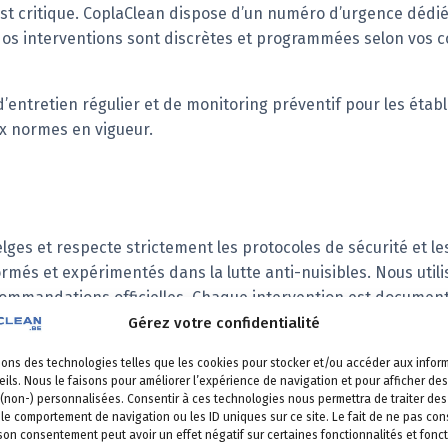
té est critique. CoplaClean dispose d’un numéro d’urgence déd
 interventions sont discrètes et programmées selon vos co
entretien régulier et de monitoring préventif pour les établ
ux normes en vigueur.
elges et respecte strictement les protocoles de sécurité et 
ormés et expérimentés dans la lutte anti-nuisibles. Nous uti
mmandations officielles. Chaque intervention est documenté
tions de suivi.
Gérez votre confidentialité
sons des technologies telles que les cookies pour stocker et/ou accéder aux infor
ils. Nous le faisons pour améliorer l’expérience de navigation et pour afficher des
ion de cafards et blattes à Bruxelle
 (non-) personnalisées. Consentir à ces technologies nous permettra de traiter d
 le comportement de navigation ou les ID uniques sur ce site. Le fait de ne pas con
 son consentement peut avoir un effet négatif sur certaines fonctionnalités et fonct