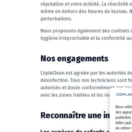
réputation et votre activité. La réactivi
même en dehors des heures de bureau. Nos
perturbations.
Nous proposons également des contrats d’
hygiène irréprochable et la conformité a
Nos engagements
CoplaClean est agréée par les autorités b
désinfection. Tous nos techniciens sont f
autorisés et dosés conformément aux reco
avec les zones traitées et les recommanda
Nous utili
des appare
Reconnaître une infestat
publicités
telles que
de retirer