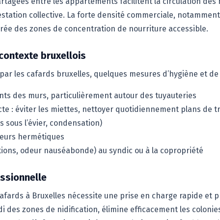
tagées entre les appartements facilitent la circulation des n
station collective. La forte densité commerciale, notamment 
rée des zones de concentration de nourriture accessible.
contexte bruxellois
 par les cafards bruxelles, quelques mesures d’hygiène et de
oints des murs, particulièrement autour des tuyauteries
te : éviter les miettes, nettoyer quotidiennement plans de tra
es sous l’évier, condensation)
neurs hermétiques
tions, odeur nauséabonde) au syndic ou à la copropriété
essionnelle
cafards à Bruxelles nécessite une prise en charge rapide et 
i des zones de nidification, élimine efficacement les colonie